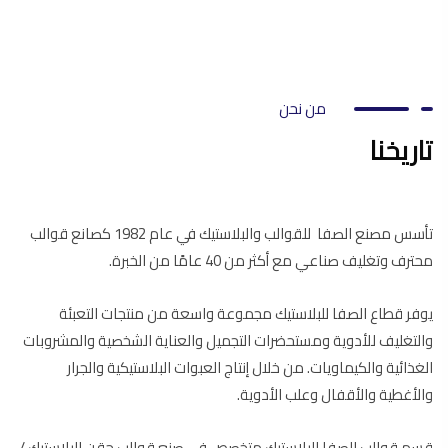
من نحن
تاريخنا
تأسس مصنع الصفا للقوالب والبلاستيك في عام 1982 كصانع قوالب
محترف وتغليف صناعي مع أكثر من 40 عامًا من الخبرة.
يوفر قطاع الصفا للبلاستيك مجموعة واسعة من منتجات التعبئة
والتغليف للأدوية ومستحضرات التجميل والعناية الشخصية والمشروبات
الغذائية والكيماويات. من خلال إنتاج العبوات البلاستيكية والجرار
والأغطية والأقفال وعلب الأدوية.
قسم قوالب الصفا للبلاستيك متخصص في صنع قوالب حقن البلاستيك /