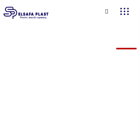
من نح
من نحن
مصنع الصفا
للبلاستيك والقوالب
كصانع قوالب
محترف وتغليف
صناعي مع أكثر من
40 عامًا من الخبرة.