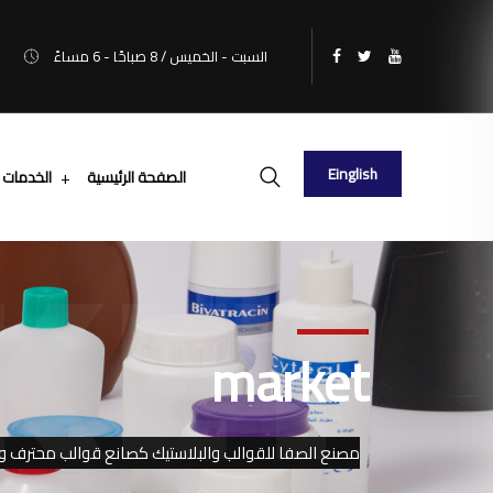
السبت - الخميس / 8 صباحًا - 6 مساءً
Einglish
الصفحة الرئيسية
الخدمات
KET
market
مصنع الصفا للقوالب والبلاستيك كصانع قوالب محترف وتغليف صناعي 