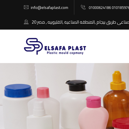
info@elsafaplast.com
01000624186 01018597