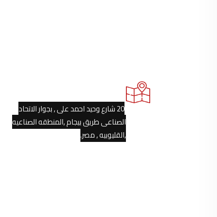
الموقع
20 شارع وحيد احمد على , بجوار الاتحاد
الصناعى طريق بيجام ,المنطقه الصناعيه
,القليوبيه , مصر.