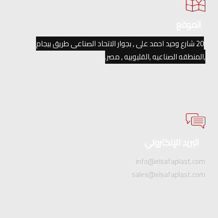
الموقع
20 شارع وحيد احمد على , بجوار الاتحاد الصناعى طريق بيجام
,المنطقه الصناعيه ,القليوبيه , مصر.
البريد الإلكتروني
info@elsafaplast.com
sales@elsafaplast.com