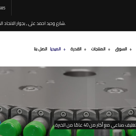
685
20 شارع وحيد احمد على , بجوار الاتحاد الصناعى طريق بيجام ,المنطقه الصناعيه ,القليوبيه , مصر.
السوق
المنتجات
القدرة
الميديا
اتصل بنا
يا
ع أكثر من 40 عامًا من الخبرة.