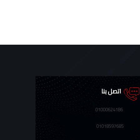
اتصل بنا
01000624186
01018597685