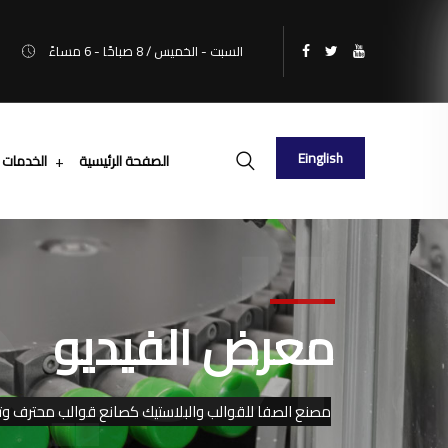
السبت - الخميس / 8 صباحًا - 6 مساءً
Einglish
الصفحة الرئيسية
الخدمات
الميد
معرض الفيديو
مصنع الصفا للقوالب والبلاستيك كصانع قوالب محترف وتغليف صناعي م