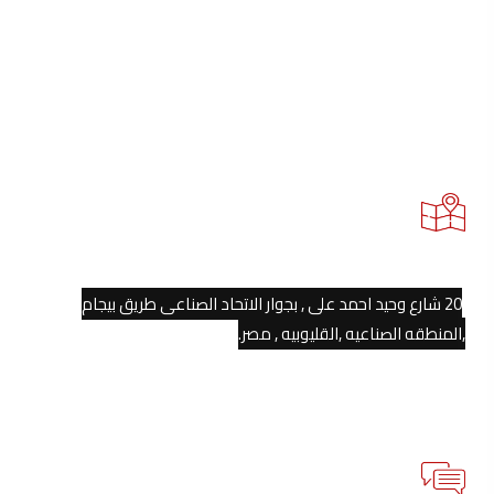
الموقع
20 شارع وحيد احمد على , بجوار الاتحاد الصناعى طريق بيجام
,المنطقه الصناعيه ,القليوبيه , مصر.