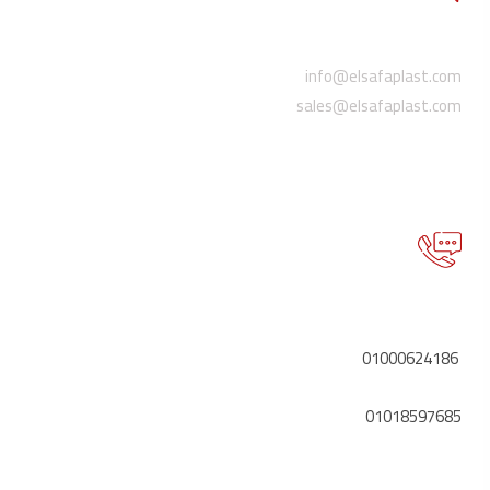
البريد الإلكتروني
info@elsafaplast.com
sales@elsafaplast.com
اتصل بنا
01000624186
01018597685